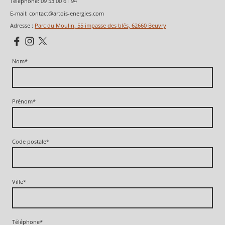
Téléphone:
09 53 00 61 94
E-mail: contact@artois-energies.com
Adresse :
Parc du Moulin, 55 impasse des blés, 62660 Beuvry
Nom
*
Prénom
*
Code postale
*
Ville
*
Téléphone
*