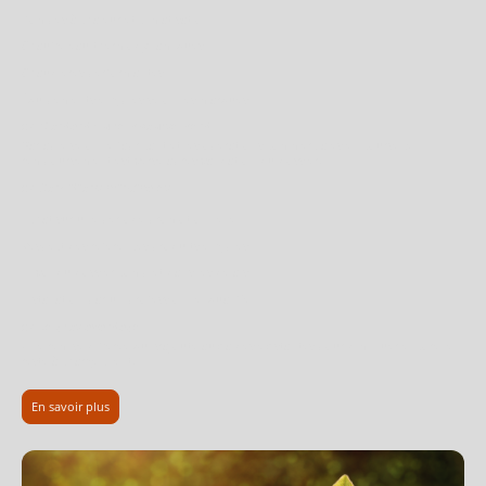
Pompes à chaleur et climatisation
Chauffe-eau thermodynamiques
Chaudières performantes
Équipements éligibles selon les marques
👉
Montant du remboursement
Variable selon le fabricant et les opérations commerciales en cours. Le
remboursement est versé après validation du dossier.
👉
Conditions principales
Achat sur une période promotionnelle
Respect des références produits éligibles
Envoi du dossier complet dans les délais
Installation par un professionnel qualifié
👉
Le gros avantage
Une remise différée qui s’ajoute aux aides existantes pour diminuer encore le
reste à charge client.
En savoir plus