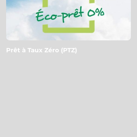
Prêt à Taux Zéro (PTZ)
Le PTZ est un prêt aidé par l’État permettant de financer une partie d’un projet
sans payer d’intérêts. Il complète un financement principal et facilite l’accès à la
propriété ou à certains travaux de rénovation énergétique.
👉
Ce que ça finance
Achat de résidence principale (neuf ou ancien avec travaux)
Travaux de rénovation énergétique éligibles
Opérations en complément d’un prêt bancaire
👉
Montant du PTZ
Le montant dépend de la zone, des revenus et du coût du projet. Le PTZ peut
financer une part significative de l’opération, sans intérêts à rembourser.
👉
Conditions principales