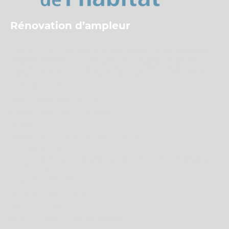
Rénovation d’ampleur
Les aides de l’ANAH, via
MaPrimeRénov’ rénovation d’ampleur (parcours
accompagné)
, soutiennent les rénovations globales visant un vrai saut
énergétique. Le principe : financer un bouquet de travaux (isolation +
chauffage + ventilation…) permettant un gain d’au moins
2 classes au DPE
.
👉
Ce que ça finance
Isolation (toiture, murs, planchers…)
Chauffage et eau chaude performants
Ventilation
Travaux combinés pour une rénovation complète
👉
Montant de l’aide
Selon les revenus, l’aide peut couvrir
jusqu’à environ 80 % des travaux
dans
la limite de plafonds définis.
👉
Conditions principales
Logement de plus de 15 ans
Résidence principale
Classe énergétique E, F ou G avant travaux