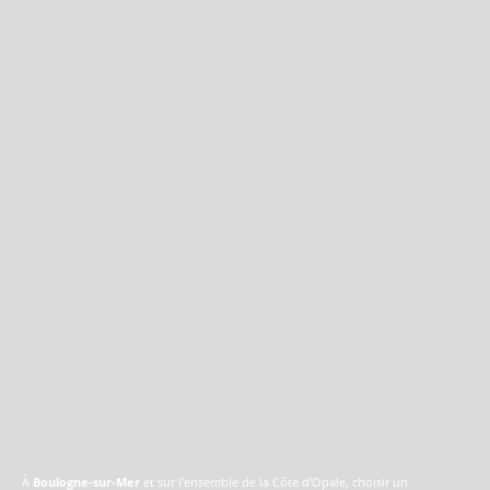
Nos certifications et notre savoir-
faire à Boulogne-sur-mer
À
Boulogne-sur-Mer
et sur l'ensemble de la Côte d'Opale, choisir un