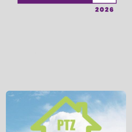
Vous souhaitez remplacer votre vieille chaudière à Boulogne-sur-mer par un
nouveau modèle HPE (Haute Performance Énergétique) à condensation,
mettre en place une pompe à chaleur, remplacer votre chauffe-eau électrique
par un chauffe-eau thermodynamique… ?
Grace à nos qualifications RGE, vous pouvez profiter de nombreuses aides à
Boulogne-sur-mer et avantages pour financer vos travaux liés au chauffage et
à la production d’eau chaude.