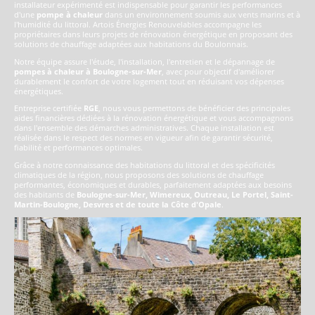
installateur expérimenté est indispensable pour garantir les performances
d'une
pompe à chaleur
dans un environnement soumis aux vents marins et à
l'humidité du littoral. Artois Énergies Renouvelables accompagne les
propriétaires dans leurs projets de rénovation énergétique en proposant des
solutions de chauffage adaptées aux habitations du Boulonnais.
Notre équipe assure l'étude, l'installation, l'entretien et le dépannage de
pompes à chaleur à Boulogne-sur-Mer
, avec pour objectif d'améliorer
durablement le confort de votre logement tout en réduisant vos dépenses
énergétiques.
Entreprise certifiée
RGE
, nous vous permettons de bénéficier des principales
aides financières dédiées à la rénovation énergétique et vous accompagnons
dans l'ensemble des démarches administratives. Chaque installation est
réalisée dans le respect des normes en vigueur afin de garantir sécurité,
fiabilité et performances optimales.
Grâce à notre connaissance des habitations du littoral et des spécificités
climatiques de la région, nous proposons des solutions de chauffage
performantes, économiques et durables, parfaitement adaptées aux besoins
des habitants de
Boulogne-sur-Mer, Wimereux, Outreau, Le Portel, Saint-
Martin-Boulogne, Desvres et de toute la Côte d'Opale
.