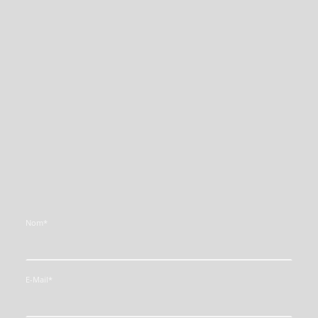
Nom
*
E-Mail
*