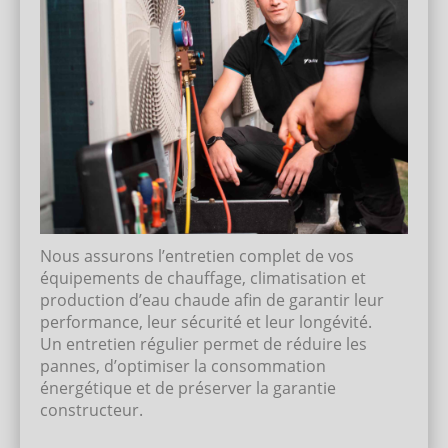
Nous assurons l’entretien complet de vos
équipements de chauffage, climatisation et
production d’eau chaude afin de garantir leur
performance, leur sécurité et leur longévité.
Un entretien régulier permet de réduire les
pannes, d’optimiser la consommation
énergétique et de préserver la garantie
constructeur.