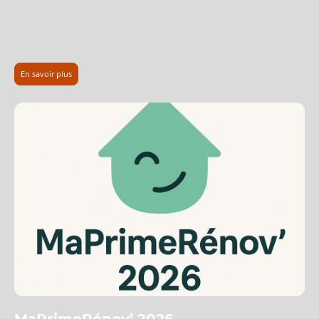
Accompagnement obligatoire par un
Accompagnateur Rénov’
👉
Le gros avantage
Un suivi technique, administratif et financier est inclus pour sécuriser le projet
et maximiser les aides.
En savoir plus