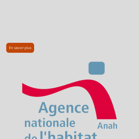
Être primo-accédant (sauf exceptions)
Respecter des plafonds de revenus
Occuper le logement en résidence principale
👉
Le gros avantage
Aucun intérêt à payer, ce qui réduit fortement le coût total du financement et
améliore la capacité d’emprunt.
En savoir plus