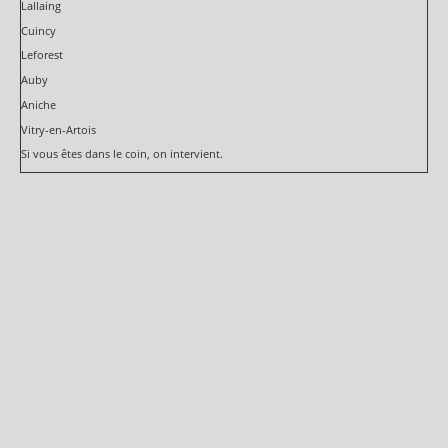
Lallaing
Cuincy
Leforest
Auby
Aniche
Vitry-en-Artois
Si vous êtes dans le coin, on intervient.