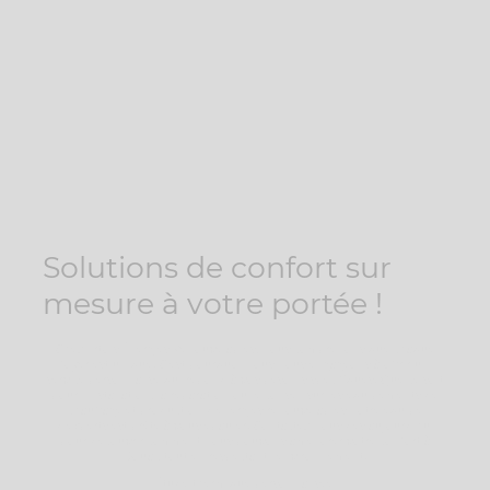
Solutions de confort sur
mesure à votre portée !
Chez Artois Énergies Renouvelables, nous comprenons que chaque
foyer est unique. C'est pourquoi nous nous engageons à offrir un
service personnalisé qui répond à vos besoins spécifiques. Que ce soit
pour l'installation, la réparation ou le conseil sur les équipements de
chauffage et production d'énergies renouvelables notre équipe
d'experts est prête à vous épauler. Contactez-nous dès aujourd'hui
pour découvrir comment nous pouvons améliorer votre confort à
Douai, tout en respectant l'environnement.
Étude thermique personnalisée