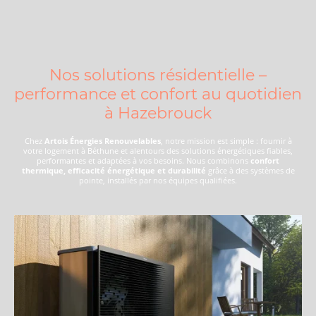
Nos solutions résidentielle –
performance et confort au quotidien
à Hazebrouck
Chez
Artois Énergies Renouvelables
, notre mission est simple : fournir à
votre logement à Béthune et alentours des solutions énergétiques fiables,
performantes et adaptées à vos besoins. Nous combinons
confort
thermique, efficacité énergétique et durabilité
grâce à des systèmes de
pointe, installés par nos équipes qualifiées.