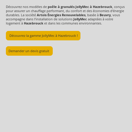
Découvrez nos modèles de
poêle à granulés JollyMec à Hazebrouck
, conçus
pour assurer un chauffage performant, du confort et des économies d’énergie
durables. La société
Artois Énergies Renouvelables
, basée à
Beuvry
, vous
accompagne dans l’installation de solutions
JollyMec
adaptées à votre
logement à
Hazebrouck
et dans les communes environnantes.
Découvrez la gamme JollyMec à Hazebrouck !
Demander un devis gratuit