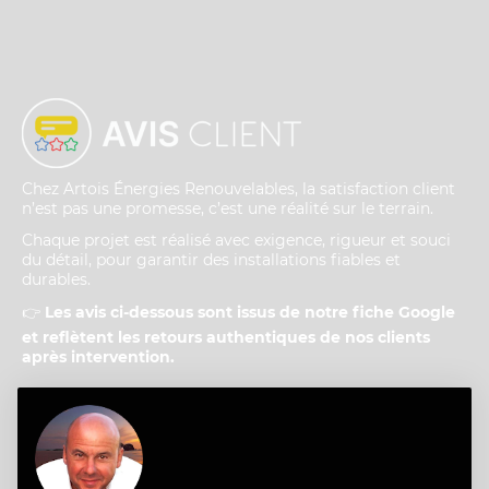
Chez Artois Énergies Renouvelables, la satisfaction client
n’est pas une promesse, c’est une réalité sur le terrain.
Chaque projet est réalisé avec exigence, rigueur et souci
du détail, pour garantir des installations fiables et
durables.
👉
Les avis ci-dessous sont issus de notre fiche Google
et reflètent les retours authentiques de nos clients
après intervention.