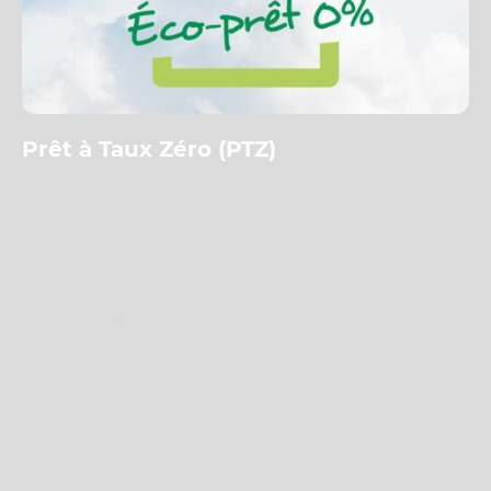
Prêt à Taux Zéro (PTZ)
Le PTZ est un prêt aidé par l’État permettant de financer une partie d’un projet
sans payer d’intérêts. Il complète un financement principal et facilite l’accès à la
propriété ou à certains travaux de rénovation énergétique.
👉
Ce que ça finance
Achat de résidence principale (neuf ou ancien avec travaux)
Travaux de rénovation énergétique éligibles
Opérations en complément d’un prêt bancaire
👉
Montant du PTZ
Le montant dépend de la zone, des revenus et du coût du projet. Le PTZ peut
financer une part significative de l’opération, sans intérêts à rembourser.
👉
Conditions principales
Être primo-accédant (sauf exceptions)