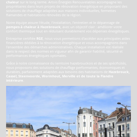
chaleur
sur le long terme. Artois Énergies Renouvelables accompagne les
propriétaires dans leurs projets de rénovation énergétique en proposant des
solutions de chauffage adaptées aux maisons individuelles, fermettes
flamandes et habitations rénovées de la région.
Notre équipe assure l'étude, l'installation, l'entretien et le dépannage de
pompes à chaleur à Hazebrouck
, avec un objectif clair : améliorer votre
confort thermique tout en réduisant durablement vos dépenses énergétiques.
Entreprise certifiée
RGE
, nous vous permettons d'accéder aux principales aides
financières dédiées à la rénovation énergétique et vous accompagnons dans
l'ensemble des démarches administratives. Chaque installation est réalisée
dans le respect des normes en vigueur afin de garantir fiabilité, sécurité et
performances énergétiques optimales.
Grâce à notre connaissance du territoire hazebrouckois et de ses spécificités,
nous proposons des solutions de chauffage performantes, économiques et
durables, parfaitement adaptées aux besoins des habitations de
Hazebrouck,
Cassel, Steenvoorde, Wormhout, Merville et de toute la Flandre
intérieure
.