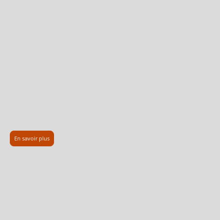
👉
Montant de la prime
Variable selon les travaux, la zone climatique et les revenus du foyer. La prime
est généralement déduite du devis ou versée après travaux.
👉
Conditions principales
Logement de plus de 2 ans
Travaux réalisés par une entreprise RGE
Dossier validé avant signature du devis
Respect des fiches CEE en vigueur
👉
Le gros avantage
Une prime cumulable avec MaPrimeRénov’ qui réduit immédiatement le coût
des travaux.
En savoir plus