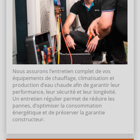
Nous assurons l’entretien complet de vos
équipements de chauffage, climatisation et
production d’eau chaude afin de garantir leur
performance, leur sécurité et leur longévité.
Un entretien régulier permet de réduire les
pannes, d’optimiser la consommation
énergétique et de préserver la garantie
constructeur.