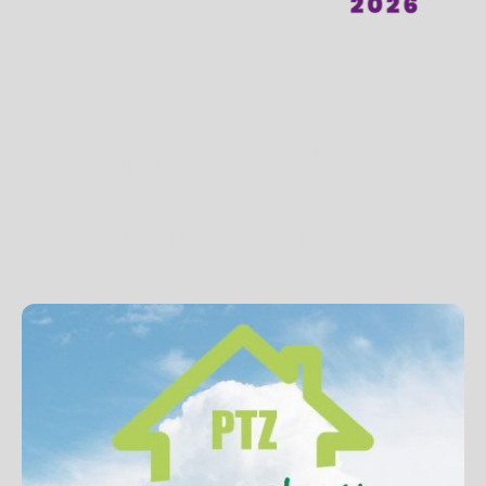
Vous souhaitez remplacer votre vieille chaudière à Hazebrouck par un
nouveau modèle HPE (Haute Performance Énergétique) à condensation,
mettre en place une pompe à chaleur, remplacer votre chauffe-eau électrique
par un chauffe-eau thermodynamique… ?
Grace à nos qualifications RGE, vous pouvez profiter de nombreuses aides à
Hazebrouck et avantages pour financer vos travaux liés au chauffage et à la
production d’eau chaude.