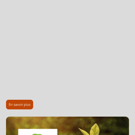
Chauffe-eau thermodynamiques
Chaudières performantes
Équipements éligibles selon les marques
👉
Montant du remboursement
Variable selon le fabricant et les opérations commerciales en cours. Le
remboursement est versé après validation du dossier.
👉
Conditions principales
Achat sur une période promotionnelle
Respect des références produits éligibles
Envoi du dossier complet dans les délais
Installation par un professionnel qualifié
👉
Le gros avantage
Une remise différée qui s’ajoute aux aides existantes pour diminuer encore le
reste à charge client.
En savoir plus